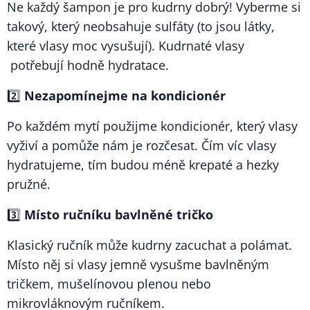
Ne každý šampon je pro kudrny dobrý! Vyberme si
takový, který neobsahuje sulfáty (to jsou látky,
které vlasy moc vysušují). Kudrnaté vlasy
potřebují hodně hydratace.
2️⃣
Nezapomínejme na kondicionér
Po každém mytí použijme kondicionér, který vlasy
vyživí a pomůže nám je rozčesat. Čím víc vlasy
hydratujeme, tím budou méně krepaté a hezky
pružné.
3️⃣
Místo ručníku bavlněné tričko
Klasický ručník může kudrny zacuchat a polámat.
Místo něj si vlasy jemně vysušme bavlněným
tričkem, mušelínovou plenou nebo
mikrovláknovým ručníkem.