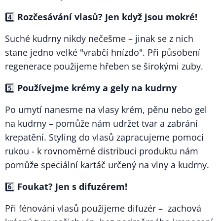
4️⃣
Rozčesávání vlasů? Jen když jsou mokré!
Suché kudrny nikdy nečešme – jinak se z nich
stane jedno velké "vrabčí hnízdo". Při působení
regenerace použijeme hřeben se širokými zuby.
5️⃣
Používejme krémy a gely na kudrny
Po umytí nanesme na vlasy krém, pěnu nebo gel
na kudrny – pomůže nám udržet tvar a zabrání
krepatění. Styling do vlasů zapracujeme pomocí
rukou - k rovnoměrné distribuci produktu nám
pomůže speciální kartáč určený na vlny a kudrny.
6️⃣
Foukat? Jen s difuzérem!
Při fénování vlasů použijeme difuzér – zachová