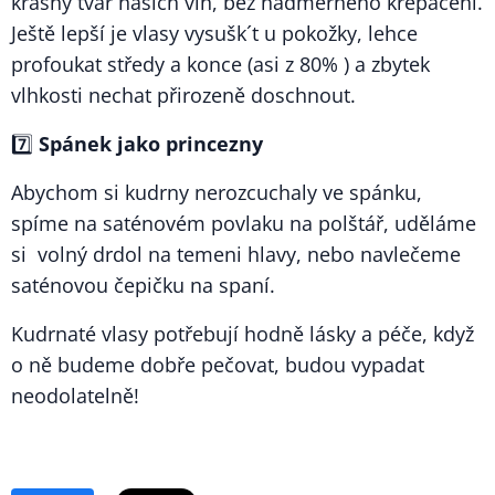
krásný tvar našich vln, bez nadměrného krepacení.
Ještě lepší je vlasy vysušk´t u pokožky, lehce
profoukat středy a konce (asi z 80% ) a zbytek
vlhkosti nechat přirozeně doschnout.
7️⃣
Spánek jako princezny
Abychom si kudrny nerozcuchaly ve spánku,
spíme na saténovém povlaku na polštář, uděláme
si volný drdol na temeni hlavy, nebo navlečeme
saténovou čepičku na spaní.
Kudrnaté vlasy potřebují hodně lásky a péče, když
o ně budeme dobře pečovat, budou vypadat
neodolatelně! ✨💕