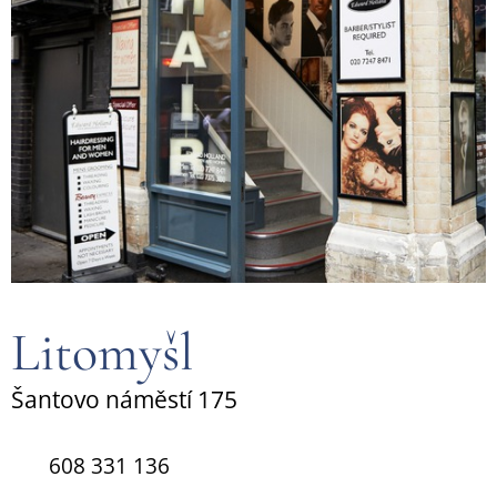
Litomyšl
Šantovo náměstí 175
☎️
608 331 136